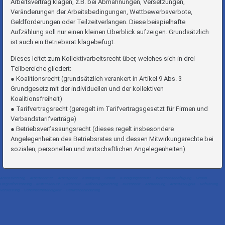
Arbeitsvertrag klagen, z.B. bei Abmahnungen, Versetzungen,
Veränderungen der Arbeitsbedingungen, Wettbewerbsverbote,
Geldforderungen oder Teilzeitverlangen. Diese beispielhafte
Aufzählung soll nur einen kleinen Überblick aufzeigen. Grundsätzlich
ist auch ein Betriebsrat klagebefugt.
Dieses leitet zum Kollektivarbeitsrecht über, welches sich in drei
Teilbereiche gliedert:
● Koalitionsrecht (grundsätzlich verankert in Artikel 9 Abs. 3
Grundgesetz mit der individuellen und der kollektiven
Koalitionsfreiheit)
● Tarifvertragsrecht (geregelt im Tarifvertragsgesetzt für Firmen und
Verbandstarifverträge)
● Betriebsverfassungsrecht (dieses regelt insbesondere
Angelegenheiten des Betriebsrates und dessen Mitwirkungsrechte bei
sozialen, personellen und wirtschaftlichen Angelegenheiten)
Arbeitsvertrag – Arbeitnehmer – Arbeitgeber – Kündigung – Gehalt – Kündigungsschutz – Weiterbeschäftigung – Urlaub –
Entgeltfortzahlung – Mutterschutz – Elternzeit – Aufhebungsvertrag – Kurzarbeit – Abmahnung – Arbeitszeugnis – Befristung –
Versetzung – Scheinselbständigkeit – Schwerbehinderung