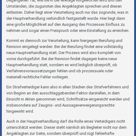
begangenen Tat, wie sie in der Anklage vorgeworfen wird und den
Umständen, die zugunsten des Angeklagten sprechen und diesen
entlasten. Daher liegt einer Verurteilung auch nur das zugrunde, was in
der Hauptverhandlung verbindlich festgestellt wurde. Hier liegt dann
eine große Möglichkeit auf den Ausgang des Prozesses Einfluss zu
nehmen und sogar einen Freispruch oder eine Einstellung zu erreichen.
Kommt es dennoch zur Verurteilung, kann hiergegen Berufung und
Revision eingelegt werden. Bei der Berufung findet eine vollständig
neue Hauptverhandlung statt. Der Prozess wird also komplett von
vorne durchgeführt. Bei der Revision findet dagegen keine neue
Hauptverhandlung statt, sondern es wird lediglich überprüft, ob
Verfahrensvoraussetzungen fehlen und ob prozessuale oder
materiell-rechtliche Fehler vorliegen.
Ein Strafverteidiger kann also in allen Stadien des Strafverfahrens und
von Beginn an den ausschlaggebenden Faktor darstellen, in dem
Einsicht in Akten genommen wird, Schriftsätze eingereicht werden und
insbesondere auf Zeugnis- und Aussageverweigerungsrechte
hingewirkt wird.
Auch in der Hauptverhandlung darf die Rolle eines Verteidigers nicht
unterschätzt werden. Dieser steht nämlich als Begleiter nicht nur dem
Angeklagten zur Seite, sondern überprüft und rügt fehlerhafte