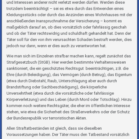
und Interessen anderer nicht verletzt werden dürfen. Werden diese
trotzdem beeinträchtigt – sei es etwa durch das Entwenden eines
Kleidungsstücks oder durch das Anzünden eines Wohnhauses mit der
anschließenden Inanspruchnahme der Versicherung – kommt es
maßgeblich darauf an, ob dies vorsätzlich oder fahrlässig geschah
und ob der Täter rechtswidrig und schuldhaft gehandelt hat. Denn der
Täter soll für den von ihm verursachten Schaden bestraft werden, dies
jedoch nur dann, wenn er dies auch zu verantworten hat.
Wie man sich im Einzelnen strafbar machen kann, regelt zunächst das
Strafgesetzbuch (StGB). Hier werden bestimmte Verhaltensweisen
sanktioniert, die ein geschütztes Rechtsgut beeinträchtigen, z.B. die
Ehre (durch Beleidigung), das Vermögen (durch Betrug), das Eigentum
(etwa durch Diebstahl, Raub, Unterschlagung aber auch durch
Brandstiftung oder Sachbeschädigung), die körperliche
Unversehrtheit (etwa durch die vorsätzliche oder fahrlässige
Körperverletzung) und das Leben (durch Mord oder Totschlag). Hinzu
kommen noch weitere Rechtsgüter, die eher im öffentlichen Interesse
stehen, wie etwa die Sicherheit des Straßenverkehrs oder der Schutz
der Bundesrepublik vor terroristischen Akten.
Allen Straftatbeständen ist gleich, dass sie dieselben
Voraussetzungen haben. Der Täter muss den Tatbestand vorsätzlich