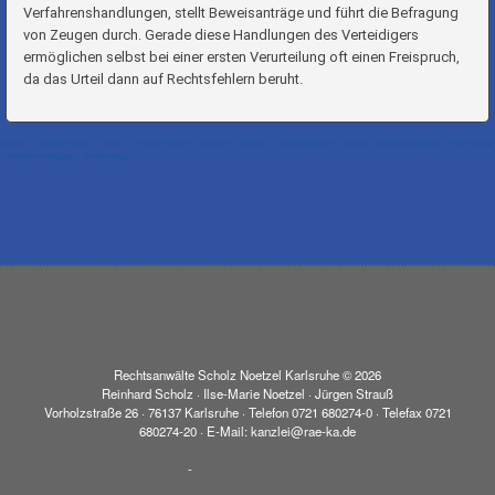
Verfahrenshandlungen, stellt Beweisanträge und führt die Befragung
von Zeugen durch. Gerade diese Handlungen des Verteidigers
ermöglichen selbst bei einer ersten Verurteilung oft einen Freispruch,
da das Urteil dann auf Rechtsfehlern beruht.
Strafe – Strafverfahren – Täter – Strafverfahren – Straftat – Vorsatz – Fahrlässigkeit – Schuld – Rechtswidrigkeit – Bestrafung
– Pflichtverteidiger – Strafvollzug
Rechtsanwälte Scholz Noetzel Karlsruhe © 2026
Reinhard Scholz · Ilse-Marie Noetzel · Jürgen Strauß
Vorholzstraße 26 · 76137 Karlsruhe · Telefon 0721 680274-0 · Telefax 0721
680274-20 · E-Mail: kanzlei@rae-ka.de