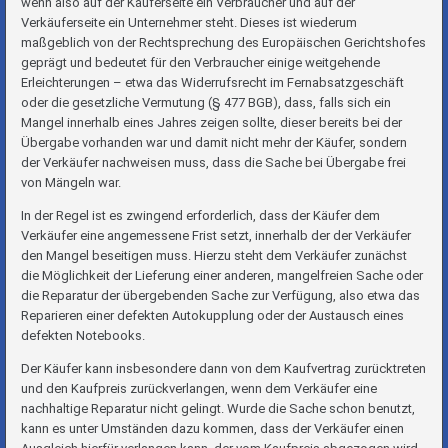
wenn also auf der Käuferseite ein Verbraucher und auf der
Verkäuferseite ein Unternehmer steht. Dieses ist wiederum
maßgeblich von der Rechtsprechung des Europäischen Gerichtshofes
geprägt und bedeutet für den Verbraucher einige weitgehende
Erleichterungen – etwa das Widerrufsrecht im Fernabsatzgeschäft
oder die gesetzliche Vermutung (§ 477 BGB), dass, falls sich ein
Mangel innerhalb eines Jahres zeigen sollte, dieser bereits bei der
Übergabe vorhanden war und damit nicht mehr der Käufer, sondern
der Verkäufer nachweisen muss, dass die Sache bei Übergabe frei
von Mängeln war.
In der Regel ist es zwingend erforderlich, dass der Käufer dem
Verkäufer eine angemessene Frist setzt, innerhalb der der Verkäufer
den Mangel beseitigen muss. Hierzu steht dem Verkäufer zunächst
die Möglichkeit der Lieferung einer anderen, mangelfreien Sache oder
die Reparatur der übergebenden Sache zur Verfügung, also etwa das
Reparieren einer defekten Autokupplung oder der Austausch eines
defekten Notebooks.
Der Käufer kann insbesondere dann von dem Kaufvertrag zurücktreten
und den Kaufpreis zurückverlangen, wenn dem Verkäufer eine
nachhaltige Reparatur nicht gelingt. Wurde die Sache schon benutzt,
kann es unter Umständen dazu kommen, dass der Verkäufer einen