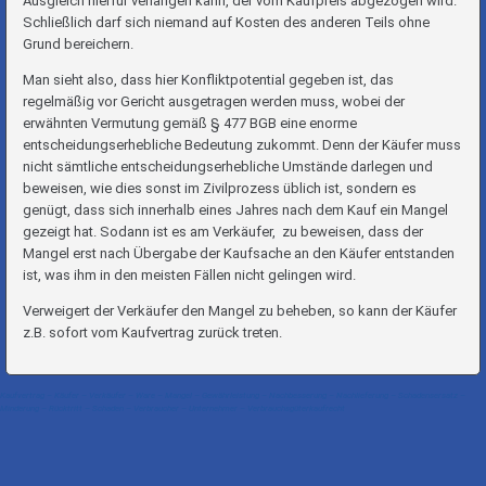
Ausgleich hierfür verlangen kann, der vom Kaufpreis abgezogen wird.
Schließlich darf sich niemand auf Kosten des anderen Teils ohne
Grund bereichern.
Man sieht also, dass hier Konfliktpotential gegeben ist, das
regelmäßig vor Gericht ausgetragen werden muss, wobei der
erwähnten Vermutung gemäß § 477 BGB eine enorme
entscheidungserhebliche Bedeutung zukommt. Denn der Käufer muss
nicht sämtliche entscheidungserhebliche Umstände darlegen und
beweisen, wie dies sonst im Zivilprozess üblich ist, sondern es
genügt, dass sich innerhalb eines Jahres nach dem Kauf ein Mangel
gezeigt hat. Sodann ist es am Verkäufer, zu beweisen, dass der
Mangel erst nach Übergabe der Kaufsache an den Käufer entstanden
ist, was ihm in den meisten Fällen nicht gelingen wird.
Verweigert der Verkäufer den Mangel zu beheben, so kann der Käufer
z.B. sofort vom Kaufvertrag zurück treten.
Kaufvertrag – Käufer – Verkäufer – Ware – Mangel – Gewährleistung – Nachbesserung – Nachlieferung – Schadensersatz –
Minderung – Rücktritt – Schaden – Verbraucher – Unternehmer – Verbrauchsgüterkaufrecht