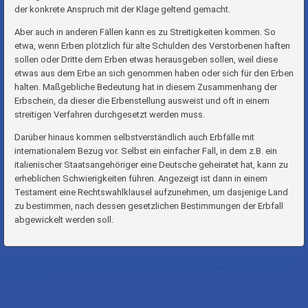
der konkrete Anspruch mit der Klage geltend gemacht.
Aber auch in anderen Fällen kann es zu Streitigkeiten kommen. So
etwa, wenn Erben plötzlich für alte Schulden des Verstorbenen haften
sollen oder Dritte dem Erben etwas herausgeben sollen, weil diese
etwas aus dem Erbe an sich genommen haben oder sich für den Erben
halten. Maßgebliche Bedeutung hat in diesem Zusammenhang der
Erbschein, da dieser die Erbenstellung ausweist und oft in einem
streitigen Verfahren durchgesetzt werden muss.
Darüber hinaus kommen selbstverständlich auch Erbfälle mit
internationalem Bezug vor. Selbst ein einfacher Fall, in dem z.B. ein
italienischer Staatsangehöriger eine Deutsche geheiratet hat, kann zu
erheblichen Schwierigkeiten führen. Angezeigt ist dann in einem
Testament eine Rechtswahlklausel aufzunehmen, um dasjenige Land
zu bestimmen, nach dessen gesetzlichen Bestimmungen der Erbfall
abgewickelt werden soll.
Erblasser – Erbe – Nachlass – Erbschaft – Berliner Testament – Testament – Erbvertrag – Gemeinschaftliches Testament –
Letztwillige Verfügung – Pflichtteil – Testamentsanfechtung – Annahme Erbschaft – Ausschlagung Erbschaft – Erbschein –
Erbengemeinschaft